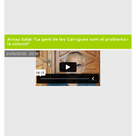
Arnau Salat: "La gent de les Garrigues som el problema i
la solució"
24/10/2025
- 20:18