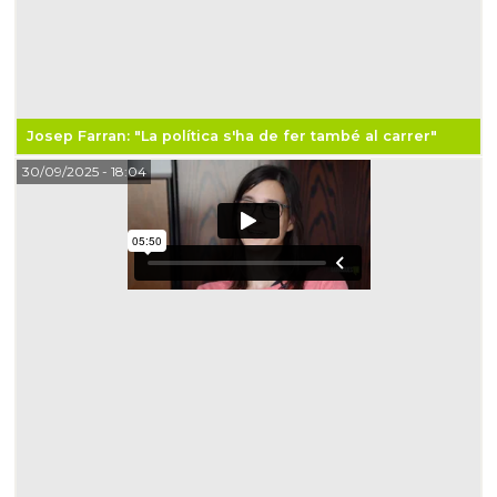
Josep Farran: "La política s'ha de fer també al carrer"
30/09/2025
- 18:04