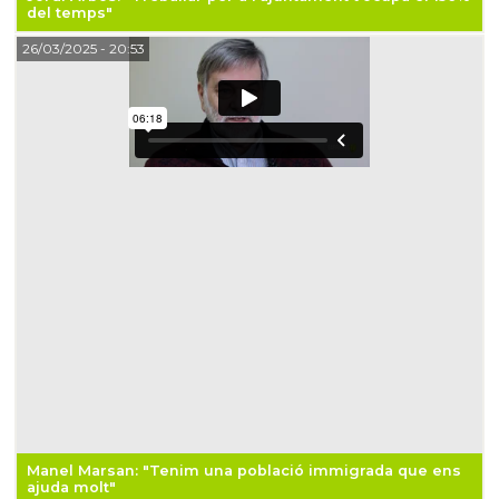
del temps"
26/03/2025
- 20:53
Manel Marsan: "Tenim una població immigrada que ens
ajuda molt"