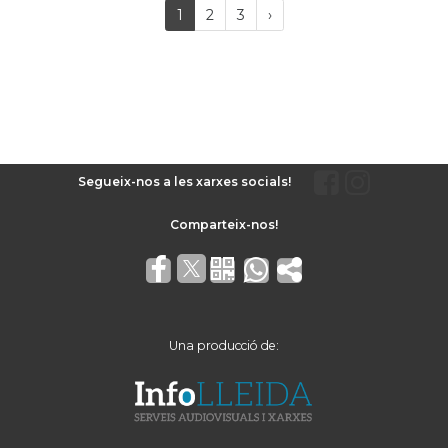
(current)
Próxima
1
2
3
›
página
Segueix-nos a les xarxes socials!
Una producció de: