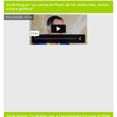
Jordi Nogué: "La comarca l'hem de fer entre tots, sense
colors polítics"
17/04/2025
- 17:49
Jordi Arbós: "Treballar per a l'ajuntament t'ocupa el 150%