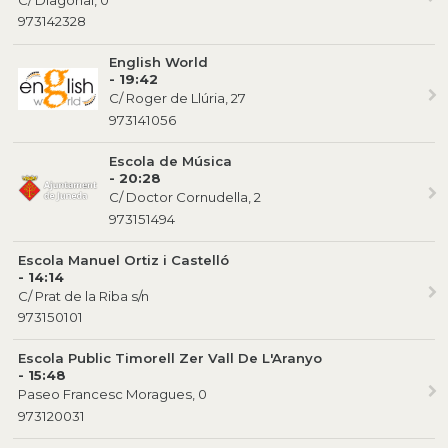
973142328
English World
- 19:42
C/ Roger de Llúria, 27
973141056
Escola de Música
- 20:28
C/ Doctor Cornudella, 2
973151494
Escola Manuel Ortiz i Castelló
- 14:14
C/ Prat de la Riba s/n
973150101
Escola Public Timorell Zer Vall De L'Aranyo
- 15:48
Paseo Francesc Moragues, 0
973120031