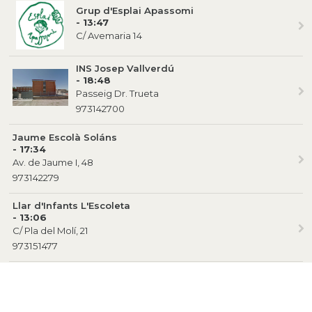
Grup d'Esplai Apassomi
- 13:47
C/ Avemaria 14
INS Josep Vallverdú
- 18:48
Passeig Dr. Trueta
973142700
Jaume Escolà Soláns
- 17:34
Av. de Jaume I, 48
973142279
Llar d'Infants L'Escoleta
- 13:06
C/ Pla del Molí, 21
973151477