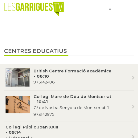
CENTRES EDUCATIUS
British Centre Formació acadèmica
- 08:10
973142496
Col·legi Mare de Déu de Montserrat
- 10:41
C/ de Nostra Senyora de Montserrat, 1
973142975
Col·legi Públic Joan XXIII
- 09:14
C/ Diagonal, 0