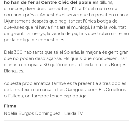
ho han de fer al Centre Cívic del poble
els dilluns,
dimecres, divendres i dissabtes, d'11 a 12 del matí i sota
comanda prèvia. Aquest és el servei que ha posat en marxa
l'Ajuntament després que hagi tancat l'única botiga de
queviures que hi havia fins ara al municipi, i amb la voluntat
de garantir almenys, la venda de pa, fins que trobin un relleu
per la botiga de comestibles.
Dels 300 habitants que té el Soleràs, la majoria és gent gran
que no poden desplaçar-se. Els que sí que condueixen, han
d'anar a comprar a 30 quilòmetres, a Lleida o a Les Borges
Blanques.
Aquesta problemàtica també es fa present a altres pobles
de la mateixa comarca, a Les Garrigues, com Els Omellons
o Fulleda, on tampoc tenen cap botiga.
Firma
Noèlia Burgos Domínguez | Lleida TV