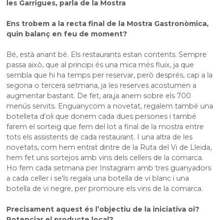
les Garrigues, parla de la Mostra
Ens trobem a la recta final de la Mostra Gastronòmica,
quin balanç en feu de moment?
Bé, està anant bé. Els restaurants estan contents. Sempre
passa això, que al principi és una mica més fluix, ja que
sembla que hi ha temps per reservar, però després, cap a la
segona o tercera setmana, ja les reserves acostumen a
augmentar bastant. De fet, ara,ja anem sobre els 700
menús servits. Enguanycom a novetat, regalem també una
botelleta d'oli que donem cada dues persones i també
farem el sorteig que fem del lot a final de la mostra entre
tots els assistents de cada restaurant. I una altra de les
novetats, com hem entrat dintre de la Ruta del Vi de Lleida,
hem fet uns sortejos amb vins dels cellers de la comarca.
Ho fem cada setmana per Instagram amb tres guanyadors
a cada celler i se'ls regala una botella de vi blanc i una
botella de vi negre, per promoure els vins de la comarca.
Precisament aquest és l’objectiu de la iniciativa oi?
Potenciar el producte local?