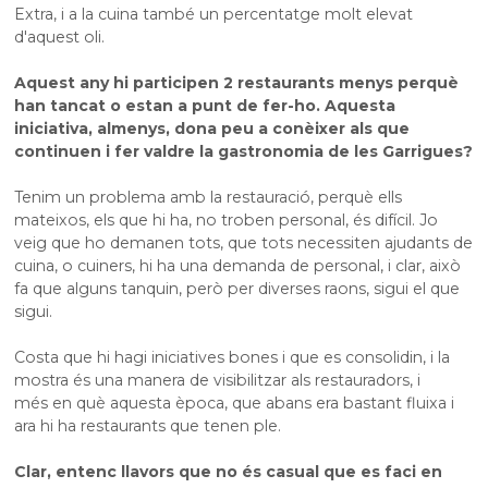
Extra, i a la cuina també un percentatge molt elevat
d'aquest oli.
Aquest any hi participen 2 restaurants menys perquè
han tancat o estan a punt de fer-ho. Aquesta
iniciativa, almenys, dona peu a conèixer als que
continuen i fer valdre la gastronomia de les Garrigues?
Tenim un problema amb la restauració, perquè ells
mateixos, els que hi ha, no troben personal, és difícil. Jo
veig que ho demanen tots, que tots necessiten ajudants de
cuina, o cuiners, hi ha una demanda de personal, i clar, això
fa que alguns tanquin, però per diverses raons, sigui el que
sigui.
Costa que hi hagi iniciatives bones i que es consolidin, i la
mostra és una manera de visibilitzar als restauradors, i
més en què aquesta època, que abans era bastant fluixa i
ara hi ha restaurants que tenen ple.
Clar, entenc llavors que no és casual que es faci en