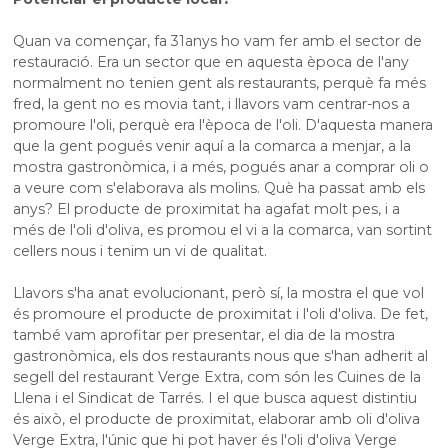
Quan va començar, fa 31anys ho vam fer amb el sector de
restauració. Era un sector que en aquesta època de l'any
normalment no tenien gent als restaurants, perquè fa més
fred, la gent no es movia tant, i llavors vam centrar-nos a
promoure l'oli, perquè era l'època de l'oli. D'aquesta manera
que la gent pogués venir aquí a la comarca a menjar, a la
mostra gastronòmica, i a més, pogués anar a comprar oli o
a veure com s'elaborava als molins. Què ha passat amb els
anys? El producte de proximitat ha agafat molt pes, i a
més de l'oli d'oliva, es promou el vi a la comarca, van sortint
cellers nous i tenim un vi de qualitat.
Llavors s'ha anat evolucionant, però sí, la mostra el que vol
és promoure el producte de proximitat i l'oli d'oliva. De fet,
també vam aprofitar per presentar, el dia de la mostra
gastronòmica, els dos restaurants nous que s'han adherit al
segell del restaurant Verge Extra, com són les Cuines de la
Llena i el Sindicat de Tarrés. I el que busca aquest distintiu
és això, el producte de proximitat, elaborar amb oli d'oliva
Verge Extra, l'únic que hi pot haver és l'oli d'oliva Verge