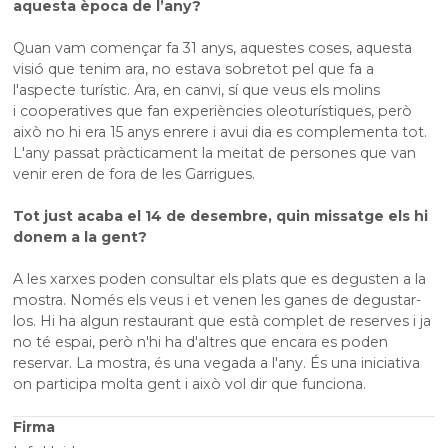
aquesta època de l’any?
Quan vam començar fa 31 anys, aquestes coses, aquesta
visió que tenim ara, no estava sobretot pel que fa a
l'aspecte turístic. Ara, en canvi, sí que veus els molins
i cooperatives que fan experiències oleoturístiques, però
això no hi era 15 anys enrere i avui dia es complementa tot.
L'any passat pràcticament la meitat de persones que van
venir eren de fora de les Garrigues.
Tot just acaba el 14 de desembre, quin missatge els hi
donem a la gent?
A les xarxes poden consultar els plats que es degusten a la
mostra. Només els veus i et venen les ganes de degustar-
los. Hi ha algun restaurant que està complet de reserves i ja
no té espai, però n'hi ha d'altres que encara es poden
reservar. La mostra, és una vegada a l'any. És una iniciativa
on participa molta gent i això vol dir que funciona.
Firma