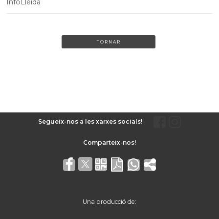
InfoLleida
TORNAR
Segueix-nos a les xarxes socials!
Una producció de: