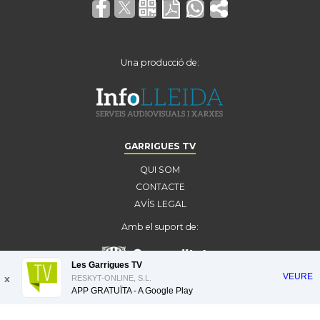
Una producció de:
GARRIGUES TV
QUI SOM
CONTACTE
AVÍS LEGAL
Amb el suport de:
Les Garrigues TV
VEURE
x
RESKYT-ONLINE, S.L.
APP GRATUÏTA - A
Google Play