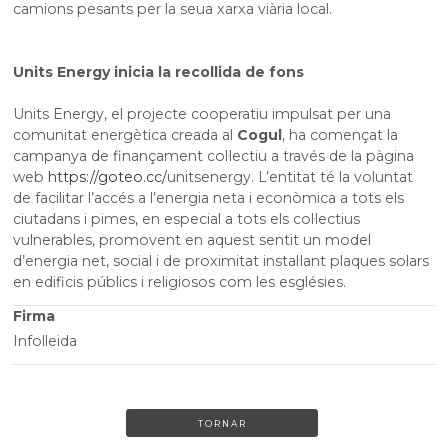
camions pesants per la seua xarxa viària local.
Units Energy inicia la recollida de fons
Units Energy, el projecte cooperatiu impulsat per una
comunitat energètica creada al
Cogul
, ha començat la
campanya de finançament col·lectiu a través de la pàgina
web
https://goteo.cc/
unitsenergy. L’entitat té la voluntat
de facilitar l’accés a l’energia neta i econòmica a tots els
ciutadans i pimes, en especial a tots els col·lectius
vulnerables, promovent en aquest sentit un model
d’energia net, social i de proximitat instal·lant plaques solars
en edificis públics i religiosos com les esglésies.
Firma
Infolleida
TORNAR