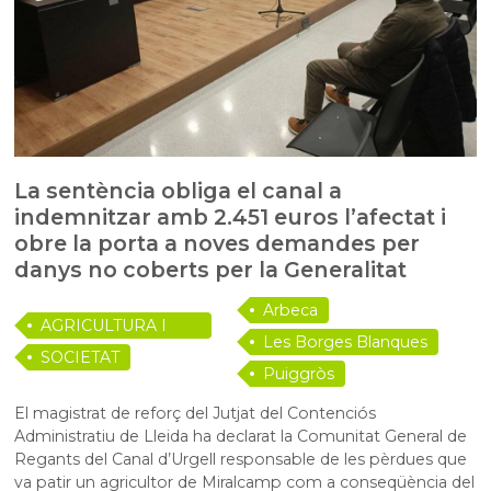
La sentència obliga el canal a
indemnitzar amb 2.451 euros l’afectat i
obre la porta a noves demandes per
danys no coberts per la Generalitat
Arbeca
AGRICULTURA I
Les Borges Blanques
RAMADERIA
SOCIETAT
Puiggròs
El magistrat de reforç del Jutjat del Contenciós
Administratiu de Lleida ha declarat la
Comunitat General de
Regants del Canal d’Urgell
responsable de les pèrdues que
va patir un agricultor de
Miralcamp
com a conseqüència del