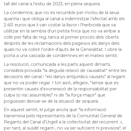
tall del canal a l’estiu de 2023, en plena sequera.
La condemna, que no és recurrible per motiu de la seua
quantia i que obliga al canal a indemnitzar l’afectat amb els
2.451 euros que li van costar la llavor i l’herbicida que va
utilitzar en la sembra d’un petita finca que no va arribar a
collir per falta de reg, tanca el primer procés dels oberts
després de les reclamacions dels pagesos els danys dels
quals no va cobrir l’ordre d’ajuts de la Generalitat. I obre la
porta a una cascada de condemnes en el mateix sentit.
La resolució, comunicada a les parts aquest dimarts,
considera provada "la deguda relació de causalitat" entre les
decisions del canal i "els danys antijurídics causats" al regant
que no va poder regar. I tot això, afegeix, "sense que es
presentin causes d’exoneració de la responsabilitat per
culpa (o risc assumible)" ni de "la força major" que
poguessin derivar-se de la situació de sequera.
En aquest sentit, el jutge anota que "la informació
transmesa pels representants de la
Comunitat General de
Regants del Canal d’Urgell
a la col·lectivitat del recurrent -i,
per tant, al susdit regant-, no va ser suficient ni previsora", el