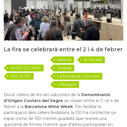
La fira se celebrarà entre el 2 i 4 de febrer
Arbeca
El Vilosell
AGRICULTURA
Juneda
I RAMADERIA
SOCIETAT
La Pobla de Cérvoles
L'Albagés
Divuit cellers de les set subzones de la
Denominació
d’Origen Costers del Segre
se citaran entre el 2 i el 4 de
febrer a la
Barcelona Wine Week
. Per facilitar la
participació dels cellers lleidatans, la DO ha contractat un
espai comú de 150 metres quadrats que reunirà una
quinzena de firmes mentre que d’altres participaran en