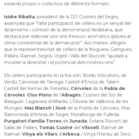
estands propis o col·lectius de diferents formats.
Isidre Ribalta
, president de la DO Costers del Segre,
assenyala que “l’alta participació de cellers és un senyal del
dinamisme i cohesió de la denominació lleidatana, que
destaca per elaborar uns vins frescos i aromàtics gràcies al
clima continental de la demarcació”. Així mateix, afegeix
que la representativitat de cellers de la Noguera, Garrigues,
Pallars, Raimat, Segrià, Urgell i Valls del Riucorb “ajudarà a
mostrar la diversitat i el potencial dels nostres vins”.
Els cellers participants en la fira són: Boldú Viticultors, de
Verdú; Carviresa de Tàrrega; Castell d’Encús de Talarn;
Castell del Remei de Penelles;
Cérvoles
de la
Pobla de
Cérvoles
;
Clos Plons
de l’
Albagés
; Costers del Sió de
Balaguer; Lagravera d’Alfarràs; L’Olivera de Vallbona de les
Monges;
Mas Blanch i Jové
de la Pobla de Cérvoles; Mas
Ramoneda d’Artesa de Segre; Matallonga de Fulleda;
Purgatori-Família Torres
de
Juneda
; Solana Roivert de
Salàs de Pallars,
Tomàs Cusiné
del
Vilosell
; Raimat de
Raimat;
Vinya els Vilars
d’
Arbeca
, i Vinya l’Hereu de Seró.