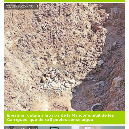
03/09/2025
- 08:41
Enèsima ruptura a la xarxa de la Mancomunitat de les
Garrigues, que deixa 5 pobles sense aigua
03/09/2025
- 14:27