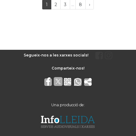
Last
(current)
Próxima
1
2
3
...
8
›
página
Segueix-nos a les xarxes socials!
Una producció de: