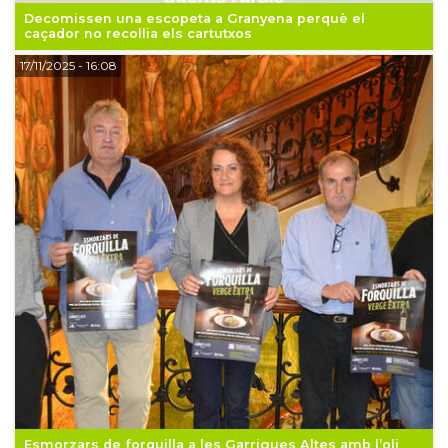
Decomissen una escopeta a Granyena perquè el
caçador no recollia els cartutxos
17/11/2025
- 16:08
Esmorzars de forquilla a les Garrigues Altes amb l’oli