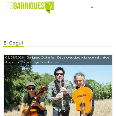
El Cogul
06/08/2026
- Garigues Guitarfest: Deu noves cites rubriquen el viatge
des de la música antiga fins al blues