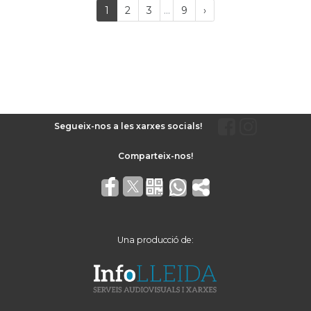
Last
(current)
Próxima
1
2
3
...
9
›
página
Segueix-nos a les xarxes socials!
Una producció de: