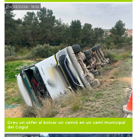
04/03/2026
- 16:52
Greu un xòfer al bolcar un camió en un camí municipal
del Cogul
03/03/2026
- 15:58