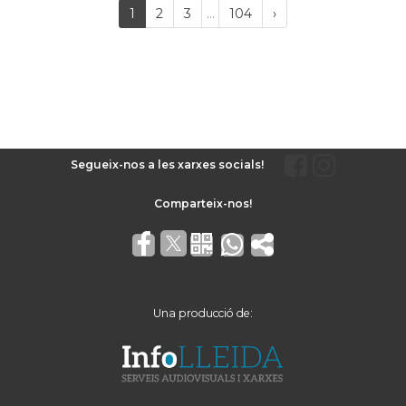
Last
(current)
Próxima
1
2
3
...
104
›
página
Segueix-nos a les xarxes socials!
Una producció de: