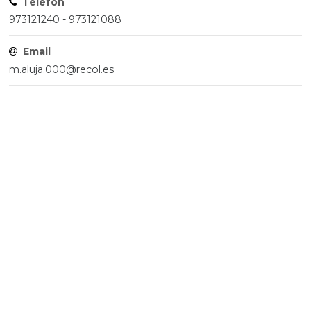
Telèfon
973121240 - 973121088
Email
m.aluja.000@recol.es