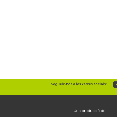
Segueix-nos a les xarxes socials!
Una producció de: