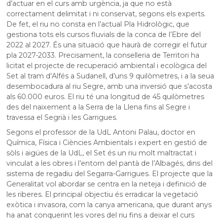
d’actuar en el curs amb urgència, ja que no està
correctament delimitat i ni conservat, segons els experts.
De fet, el riu no consta en l’actual Pla Hidrològic, que
gestiona tots els cursos fluvials de la conca de l’Ebre del
2022 al 2027. És una situació que haurà de corregir el futur
pla 2027-2033. Precisament, la conselleria de Territori ha
licitat el projecte de recuperació ambiental i ecològica del
Set al tram d’Alfés a Sudanell, d’uns 9 quilòmetres, i a la seua
desembocadura al riu Segre, amb una inversió que s’acosta
als 60.000 euros. El riu té una longitud de 45 quilòmetres
des del naixement a la Serra de la Llena fins al Segre i
travessa el Segrià i les Garrigues.
Segons el professor de la UdL Antoni Palau, doctor en
Química, Física i Ciències Ambientals i expert en gestió de
sòls i aigües de la UdL, el Set és un riu molt maltractat i
vinculat a les obres i l’entorn del pantà de l’Albagés, dins del
sistema de regadiu del Segarra-Garrigues. El projecte que la
Generalitat vol abordar se centra en la neteja i definició de
les riberes. El principal objectiu és erradicar la vegetació
exòtica i invasora, com la canya americana, que durant anys
ha anat conquerint les vores del riu fins a deixar el curs