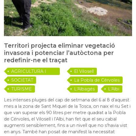
Territori projecta eliminar vegetació
invasora i potenciar l’autòctona per
redefinir-ne el traçat
AGRICULTURA I
El Vilosell
RAMADERIA
SOCIETAT
La Pobla de Cérvoles
TURISME
L'Albagés
L'Albi
Les intenses pluges del cap de setmana del 6 al 8 d’aquest
mes a la zona de Sant Miquel de la Tosca, on naix el riu Set i
que van superar els 90 litres per metre quadrat a la Pobla
de Cérvoles, el Vilosell i l’Albi, han fet que el seu cabal
augmenti sensiblement, fins a un nivell que no s’havia vist
en anys. També han posat de manifest la necessitat