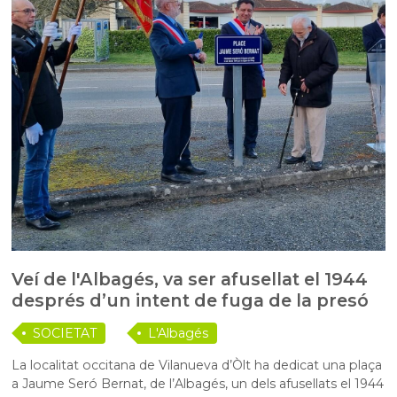
Veí de l'Albagés, va ser afusellat el 1944
després d’un intent de fuga de la presó
SOCIETAT
L'Albagés
La localitat occitana de Vilanueva d’Òlt ha dedicat una plaça
a Jaume Seró Bernat, de l’Albagés, un dels afusellats el 1944