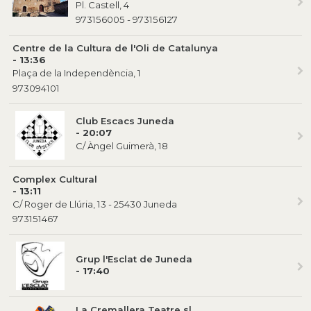
Pl. Castell, 4
973156005 - 973156127
Centre de la Cultura de l'Oli de Catalunya
- 13:36
Plaça de la Independència, 1
973094101
Club Escacs Juneda
- 20:07
C/ Àngel Guimerà, 18
Complex Cultural
- 13:11
C/ Roger de Llúria, 13 - 25430 Juneda
973151467
Grup l'Esclat de Juneda
- 17:40
La Cremallera Teatre sl