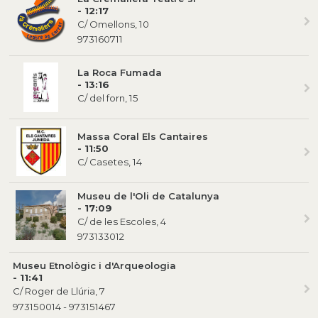
- 12:17
C/ Omellons, 10
973160711
La Roca Fumada
- 13:16
C/ del forn, 15
Massa Coral Els Cantaires
- 11:50
C/ Casetes, 14
Museu de l'Oli de Catalunya
- 17:09
C/ de les Escoles, 4
973133012
Museu Etnològic i d'Arqueologia
- 11:41
C/ Roger de Llúria, 7
973150014 - 973151467