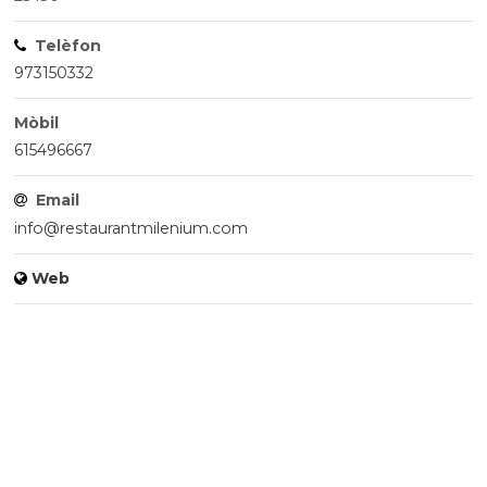
Telèfon
973150332
Mòbil
615496667
Email
info@restaurantmilenium.com
Web