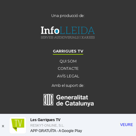
Una producció de:
GARRIGUES TV
QUI SOM
CONTACTE
AVÍS LEGAL
Amb el suport de:
Les Garrigues TV
VEURE
x
RESKYT-ONLINE, S.L.
APP GRATUÏTA - A
Google Play