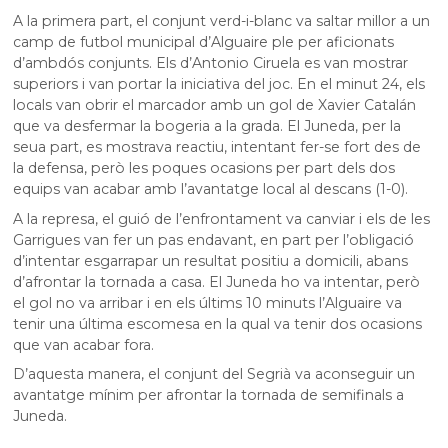
A la primera part, el conjunt verd-i-blanc va saltar millor a un
camp de futbol municipal d’Alguaire ple per aficionats
d’ambdós conjunts. Els d’Antonio Ciruela es van mostrar
superiors i van portar la iniciativa del joc. En el minut 24, els
locals van obrir el marcador amb un gol de Xavier Catalán
que va desfermar la bogeria a la grada. El Juneda, per la
seua part, es mostrava reactiu, intentant fer-se fort des de
la defensa, però les poques ocasions per part dels dos
equips van acabar amb l’avantatge local al descans (1-0).
A la represa, el guió de l’enfrontament va canviar i els de les
Garrigues van fer un pas endavant, en part per l’obligació
d’intentar esgarrapar un resultat positiu a domicili, abans
d’afrontar la tornada a casa. El Juneda ho va intentar, però
el gol no va arribar i en els últims 10 minuts l’Alguaire va
tenir una última escomesa en la qual va tenir dos ocasions
que van acabar fora.
D’aquesta manera, el conjunt del Segrià va aconseguir un
avantatge mínim per afrontar la tornada de semifinals a
Juneda.