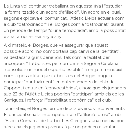
La junta vol continuar treballant en aquesta línia i “estudiar
la formalització d’un acord d’afiliació”. Un acord en el qual,
segons explicava el comunicat, l’Atlètic Lleida actuaria com
a club “patrocinador” i el Borges com a “patrocinat” durant
un període de temps “d’una temporada”, amb la possibilitat
d’anar ampliant-se any a any.
Així mateix, el Borges, que va assegurar que aquest
possible acord “no comportaria cap canvi de la identitat”,
va destacar alguns beneficis. Tals com la facilitat per
“incorporar” futbolistes per competir a Segona Catalana i
“consolidar un model esportiu estable” a mitjà termini, així
com la possibilitat que futbolistes del Borges puguin
participar “puntualment” en entrenaments del club de
Cappont i entrar en “convocatòries”, alhora que els jugadors
sub-23 de l’Atlètic Lleida podrien “participar” amb els de les
Garrigues, i reforçar l’“estabilitat econòmica” del club.
Tanmateix, el Borges també detalla diversos inconvenients.
El principal seria la incompatibilitat d’“afiliació futura” amb
l’Escola Comarcal de Futbol Les Garrigues, una mesura que
afectaria els jugadors juvenils, “que no podrien disputar