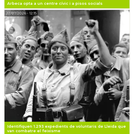
Arbeca opta a un centre cívic i a pisos socials
22/07/2026
- 12:15
Identifiquen 1.293 expedients de voluntaris de Lleida que
van combatre el feixisme