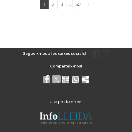
Last
(current)
Próxima
1
2
3
...
50
›
página
Segueix-nos a les xarxes socials!
Una producció de: