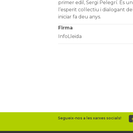
primer edil, Sergi Pelegrí. És 
l’esperit col·lectiu i dialogant d
iniciar fa deu anys.
Firma
InfoLleida
Segueix-nos a les xarxes socials!