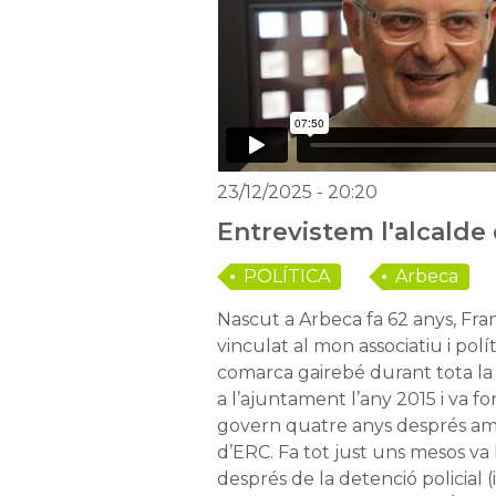
23/12/2025
- 20:20
Entrevistem l'alcalde
POLÍTICA
Arbeca
Nascut a Arbeca fa 62 anys, Fra
vinculat al mon associatiu i polít
comarca gairebé durant tota la 
a l’ajuntament l’any 2015 i va f
govern quatre anys després amb 
d’ERC. Fa tot just uns mesos va 
després de la detenció policial (i