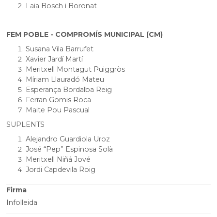
Laia Bosch i Boronat
FEM POBLE - COMPROMÍS MUNICIPAL (CM)
Susana Vila Barrufet
Xavier Jardí Martí
Meritxell Montagut Puiggròs
Míriam Llauradó Mateu
Esperança Bordalba Reig
Ferran Gomis Roca
Maite Pou Pascual
SUPLENTS
Alejandro Guardiola Uroz
José “Pep” Espinosa Solà
Meritxell Niñá Jové
Jordi Capdevila Roig
Firma
Infolleida