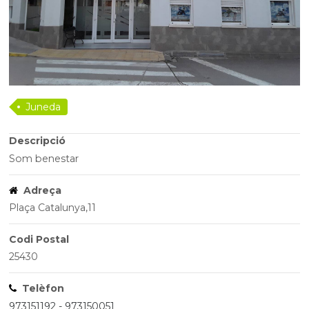
Juneda
Descripció
Som benestar
Adreça
Plaça Catalunya,11
Codi Postal
25430
Telèfon
973151192 - 973150051