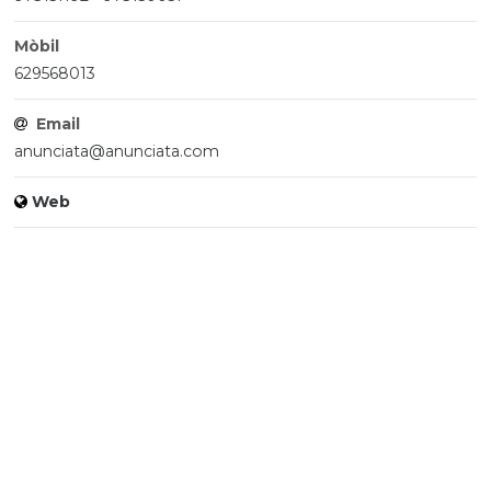
Mòbil
629568013
Email
anunciata@anunciata.com
Web