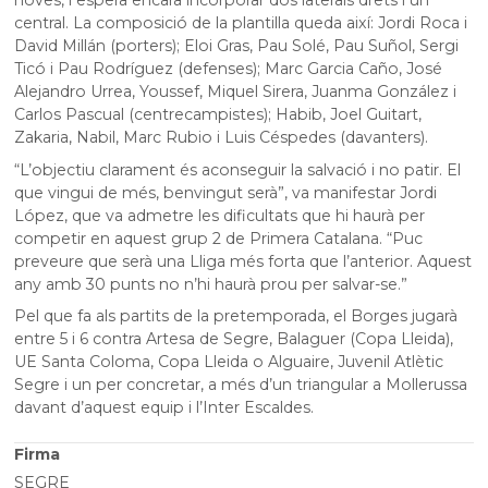
central. La composició de la plantilla queda així: Jordi Roca i
David Millán (porters); Eloi Gras, Pau Solé, Pau Suñol, Sergi
Ticó i Pau Rodríguez (defenses); Marc Garcia Caño, José
Alejandro Urrea, Youssef, Miquel Sirera, Juanma González i
Carlos Pascual (centrecampistes); Habib, Joel Guitart,
Zakaria, Nabil, Marc Rubio i Luis Céspedes (davanters).
“L’objectiu clarament és aconseguir la salvació i no patir. El
que vingui de més, benvingut serà”, va manifestar Jordi
López, que va admetre les dificultats que hi haurà per
competir en aquest grup 2 de Primera Catalana. “Puc
preveure que serà una Lliga més forta que l’anterior. Aquest
any amb 30 punts no n’hi haurà prou per salvar-se.”
Pel que fa als partits de la pretemporada, el Borges jugarà
entre 5 i 6 contra Artesa de Segre, Balaguer (Copa Lleida),
UE Santa Coloma, Copa Lleida o Alguaire, Juvenil Atlètic
Segre i un per concretar, a més d’un triangular a Mollerussa
davant d’aquest equip i l’Inter Escaldes.
Firma
SEGRE