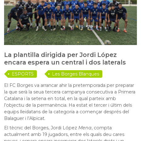
La plantilla dirigida per Jordi López
encara espera un central i dos laterals
ESPORTS
Les Borges Blanques
El FC Borges va arrancar ahir la pretemporada per preparar
la que serà la seua tercera campanya consecutiva a Primera
Catalana i la setena en total, en la qual parteix amb
l’objectiu de la permanència. Ha estat el tercer i últim dels
equips lleidatans de la categoria a començar després del
Balaguer i l’Alpicat.
El tècnic del Borges, Jordi López
Mena
, compta
actualment amb 19 jugadors, entre els quals deu cares
noves, i espera encara incorporar dos laterals drets i un