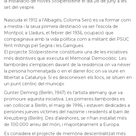
la instal·lació de noves Stolpersteine el dia 28 de juny a les
set del vespre.
Nascuda el 1912 a l’Albagés, Coloma Seró es va formar com
a mestra i la seua primera destinació va ser l’escola de
Montpol, a Lladurs, el febrer del 1936, ocupació que
compaginava amb la vida política com a militant del PSUC
fent mítings pel Segrià i les Garrigues.
El projecte
Stolpersteine
constitueix una de les iniciatives
més distintives que executa el Memorial Democràtic. Les
llambordes s’emplacen davant de la residència on va néixer
la persona homenatjada o en el darrer lloc on va viure en
llibertat a Catalunya. Si es desconeixen els llocs, se situen en
un punt cèntric del municipi.
Gunter Demnig (Berlín, 1947) és l’artista alemany que va
promoure aquesta iniciativa. Les primeres llambordes es
van col·locar a Berlín, el maig de 1996, i estaven dedicades a
persones jueves víctimes del nazisme i residents al barri de
Kreuzberg (Berlín). Des d’aleshores, se n’han instal·lat més
de 100.000 arreu del món, i majoritàriament a Europa.
Es considera el projecte de memòria descentralitzat més