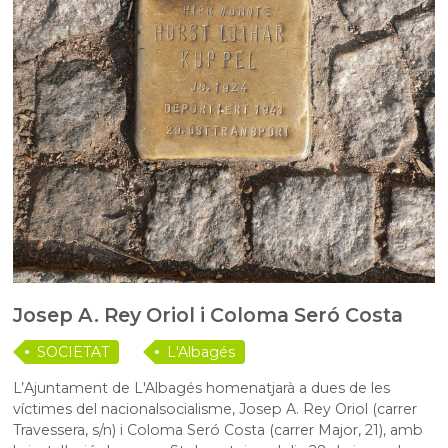
Josep A. Rey Oriol i Coloma Seró Costa
SOCIETAT
L'Albagés
L’Ajuntament de L'Albagés homenatjarà a dues de les
víctimes del nacionalsocialisme, Josep A. Rey Oriol (carrer
Travessera, s/n) i Coloma Seró Costa (carrer Major, 21), amb