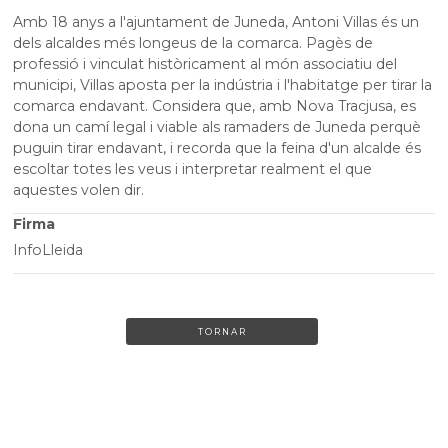
Amb
18
anys a l'
ajuntament
de Juneda,
Antoni Villas
és un
dels alcaldes més longeus de la comarca. Pagès de
professió i vinculat històricament al món associatiu del
municipi,
Villas
aposta per la indústria i l'habitatge per tirar la
comarca endavant. Considera que, amb Nova
Tracjusa
, es
dona un camí legal i viable als ramaders de Juneda perquè
puguin tirar endavant, i recorda que la feina d'un alcalde és
escoltar totes les veus i interpretar realment el que
aquestes volen dir.
Firma
InfoLleida
TORNAR