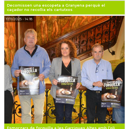
Decomissen una escopeta a Granyena perquè el
caçador no recollia els cartutxos
17/11/2025
- 14:18
Esmorzars de forquilla a les Garrigues Altes amb l’oli