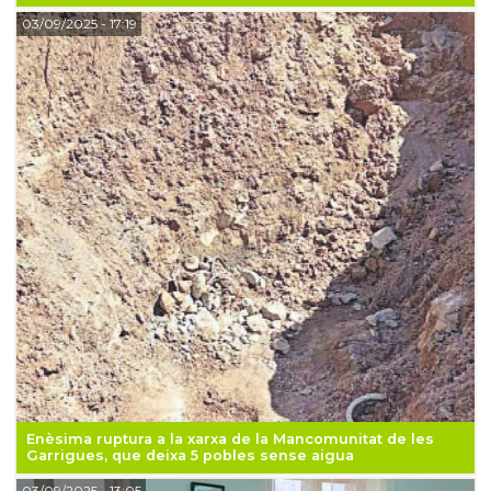
03/09/2025
- 17:19
Enèsima ruptura a la xarxa de la Mancomunitat de les
Garrigues, que deixa 5 pobles sense aigua
03/09/2025
- 13:05