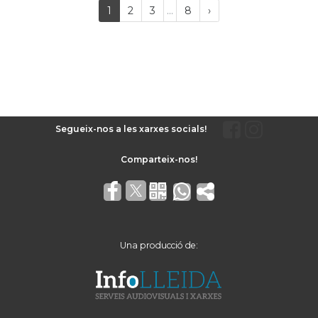
Last
(current)
Próxima
1
2
3
...
8
›
página
Segueix-nos a les xarxes socials!
Una producció de: