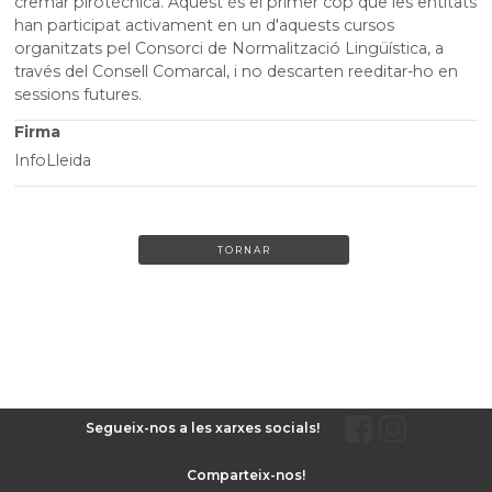
cremar pirotècnica. Aquest és el primer cop que les entitats
han participat activament en un d'aquests cursos
organitzats pel Consorci de Normalització Lingüística, a
través del Consell Comarcal, i no descarten reeditar-ho en
sessions futures.
Firma
InfoLleida
TORNAR
Segueix-nos a les xarxes socials!