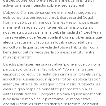
d’altres pobles, que pretén escanejar els camins rurals i
activar un mapa interactiu sobre el seu estat real.
L’objectiu últim és denunciar-ne el mal estat, segons els
edils consultats per aquest diari. L’alcaldessa del Cogul,
Romina León, va afirmar que “si ja les vies principals estan
malament, imagineu com tenen els camins privats els
nostres agricultors per anar a treballar cada dia”. L’edil Anna
Torres va afegir que “estem parlant d’una problemàtica que
afecta directament l’economia local, la seguretat dels
agricultors i la qualitat de vida de tots els habitants i, com
hem denunciat mil vegades, la connexió i el futur entre
municipis petits”.
Els edils plantegen ara una iniciativa “pionera, que combina
participació ciutadana i tecnologia”. “Volem fer un gran
diagnòstic col·lectiu de l’estat dels camins on tots els veïns,
agricultors i usuaris puguin aportar fotos i geolocalització”,
assenyala l’alcalde de l’Albagés, Víctor Masip. “L’objectiu és
crear un gran mapa de penositat” per mostrar-lo a les
visites institucionals. El projecte s’iniciarà aquest agost amb
la posada en marxa de la plataforma i el mapa estarà
operatiu i amb les primeres dades al setembre, coincidint