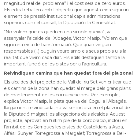
magnitud real del problema” i el cost serà de zero euros.
Els edils treballen amb l’objectiu que aquesta eina sigui un
element de pressió institucional cap a administracions
superiors com el consell, la Diputació i la Generalitat.
“No volem que es quedi en una simple queixa”, va
assenyalar l’alcalde de l’Albagés, Víctor Masip. “Volem que
sigui una eina de transformació. Que quan vinguin
responsables (...) puguin veure amb els seus propis ulls la
realitat que vivim cada dia”. Els edils destaquen també la
important funció de les pistes per a l’agricultura.
Reivindiquen camins que han quedat fora del pla zonal
Els alcaldes del projecte de la Vall del riu Set van criticar que
els camins de la zona han quedat al marge dels grans plans
de manteniment de les comunicacions. Per exemple,
explica Víctor Masip, la pista que va del Cogul a l’Albagés,
llargament reivindicada, no va ser inclosa en el pla zonal de
la Diputació malgrat les al·legacions dels alcaldes. Aquest
projecte, aprovat en l’últim ple de la corporació, inclou en
l’àmbit de les Garrigues les pistes de Castelldans a Aspa,
Alfés i Sunyer; Torregrossa a Margalef; Torregrossa a Bell-