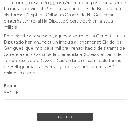
lloc i Torregrossa a Puiggròs i Arbeca, que passaran a ser de
titularitat provincial. Per la seua banda, les de Bellaguarda
als Torms i l’Espluga Calba als Omells de Na Gaia seran
d’interès territorial i la Diputació participarà en la seua
millora.
En paral·lel, precisament, aquesta setmana la Generalitat i la
Diputació han anunciat un impuls a l’anomenat Eix de les
Garrigues, que implica la millora i rehabilitació dels trams de
carretera de la C-233 de la Granadella al Soleràs; el camí de
Torrebesses de la C-233 a Castelldans i el camí dels Torms
de Bellaguarda. La inversió global s’estima en uns 18,4
milions d’euros.
Firma
SEGRE
TORNAR