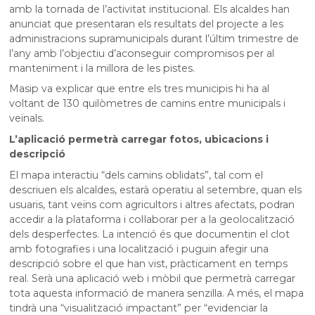
amb la tornada de l’activitat institucional. Els alcaldes han
anunciat que presentaran els resultats del projecte a les
administracions supramunicipals durant l’últim trimestre de
l’any amb l’objectiu d’aconseguir compromisos per al
manteniment i la millora de les pistes.
Masip va explicar que entre els tres municipis hi ha al
voltant de 130 quilòmetres de camins entre municipals i
veïnals.
L’aplicació permetrà carregar fotos, ubicacions i
descripció
El mapa interactiu “dels camins oblidats”, tal com el
descriuen els alcaldes, estarà operatiu al setembre, quan els
usuaris, tant veïns com agricultors i altres afectats, podran
accedir a la plataforma i col·laborar per a la geolocalització
dels desperfectes. La intenció és que documentin el clot
amb fotografies i una localització i puguin afegir una
descripció sobre el que han vist, pràcticament en temps
real. Serà una aplicació web i mòbil que permetrà carregar
tota aquesta informació de manera senzilla. A més, el mapa
tindrà una “visualització impactant” per “evidenciar la