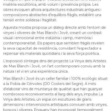
matèria escultòrica, amb volum i presència pròpia. Les
obres evoquen alhora arquitectures industrials antigues i
composicions abstractes d’equilibris fràgils, establint una
tensió entre solidesa i fragilitat.
Aquesta mostra proposa un diàleg directe amb l’entorn de
vinyes i oliveres de Mas Blanch i Jové, creant un contrast
visual i emocional entre indústria i camp, memòria i
contemporaneïtat. Els papers que semblen fràgils revelen
la seva capacitat de resistència, convidant l’espectador a
repensar els materials quotidians i la seva força poètica.
L’exposició s’integra dins del projecte La Vinya dels Artistes
de Mas Blanch i Jové, on l’art contemporani conviu amb la
natura i el vi en una experiència única.
Mas Blanch i Jové és un celler familiar i 100% ecològic situat
a la Pobla de Cérvoles (DO Costers del Segre). A més
d’elaborar vins de muntanya de qualitat que han guanyat
nombrosos reconeixements al llarg dels anys, impulsa La
Vinya dels Artistes, un espai on escultures de grans
dimensions i intervencions artístiques conviuen amb vinyes,
boscos i oliveres. Enguany han incorporat temporalment