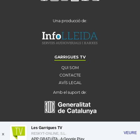
Una producció de:
GARRIGUES TV
QUI SOM
CONTACTE
AVÍS LEGAL
Amb el suport de:
Les Garrigues TV
VEURE
x
RESKYT-ONLINE, S.L.
APP GRATUÏTA - A
Google Play