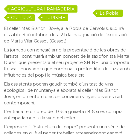
AGRICULTURA I RAMADERIA
La Pobla
CULTURA
TURISME
de
Cérvoles
El celler Mas Blanch i Jové, a la Pobla de Cérvoles, acollirà
dissabte 4 d’octubre a les 12 h la inauguració de l’exposició
de Marta Vilar Gasset (Gasset).
La jornada començarà amb la presentació de les obres de
l’artista i continuarà amb un concert de la saxofonista Marta
Duran, que presentarà el seu projecte SHINE, una proposta
fresca i innovadora que combina la profunditat del jazz amb
influències del pop i la música brasilera.
Els assistents podran gaudir també d’un tast de vins
ecològics i de muntanya elaborats al celler Mas Blanch i
Jové, en un entorn únic on conviuen vinyes, oliveres i art
contemporani.
L’entrada té un preu de 10 € a guixeta i 8 € si es compra
anticipadament a la web del celler.
L’exposició “L’Estructura del paper” presenta una sèrie de
collages en què el paper treballat artesanalment esdevé