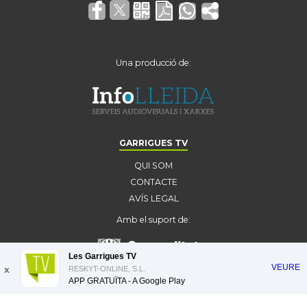
Una producció de:
GARRIGUES TV
QUI SOM
CONTACTE
AVÍS LEGAL
Amb el suport de:
Les Garrigues TV
VEURE
x
RESKYT-ONLINE, S.L.
APP GRATUÏTA - A
Google Play