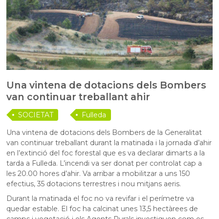
Una vintena de dotacions dels Bombers
van continuar treballant ahir
SOCIETAT
Fulleda
Una vintena de dotacions dels Bombers de la Generalitat
van continuar treballant durant la matinada i la jornada d’ahir
en l’extinció del foc forestal que es va declarar dimarts a la
tarda a Fulleda. L’incendi va ser donat per controlat cap a
les 20.00 hores d’ahir. Va arribar a mobilitzar a uns 150
efectius, 35 dotacions terrestres i nou mitjans aeris.
Durant la matinada el foc no va revifar i el perímetre va
quedar estable. El foc ha calcinat unes 13,5 hectàrees de
camps i vegetació i els Agents Rurals investiguen com es