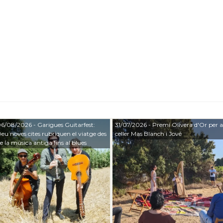
6/08/2026
- Garigues Guitarfest:
31/07/2026
- Premi Olivera d'Or per a
eu noves cites rubriquen el viatge des
celler Mas Blanch i Jové
e la música antiga fins al blues