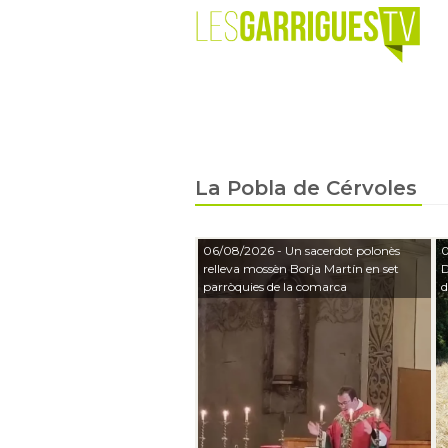
La Pobla de Cérvoles
06/08/2026
- Un sacerdot polonès
0
relleva mossèn Borja Martín en set
D
parròquies de la comarca
d