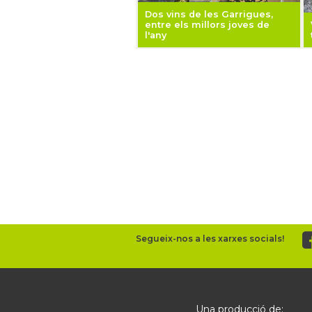
Dos vins de les Garrigues,
entre els millors joves de
l'any
Segueix-nos a les xarxes socials!
Una producció de: