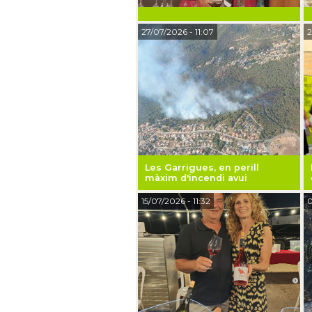
27/07/2026
- 11:07
2
Les Garrigues, en perill
màxim d'incendi avui
15/07/2026
- 11:32
0