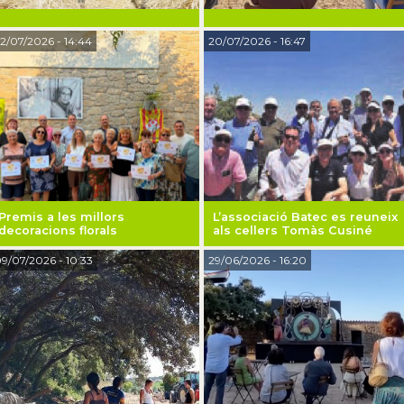
2/07/2026
- 14:44
20/07/2026
- 16:47
Premis a les millors
L’associació Batec es reuneix
decoracions florals
als cellers Tomàs Cusiné
9/07/2026
- 10:33
29/06/2026
- 16:20