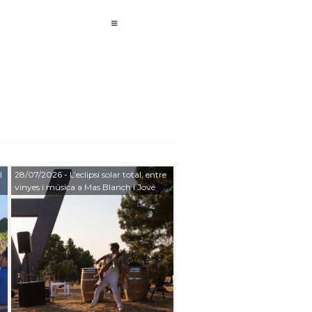
l
28/07/2026
- L’eclipsi solar total, entre
vinyes i música a Mas Blanch i Jové