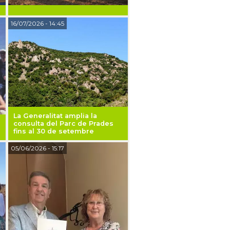
16/07/2026
- 14:45
La Generalitat amplia la
consulta del Parc de Prades
fins al 30 de setembre
05/06/2026
- 15:17