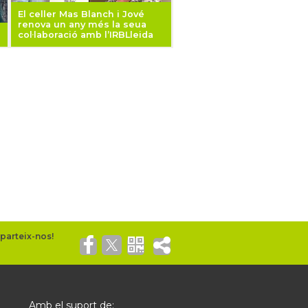
El celler Mas Blanch i Jové
renova un any més la seua
é
col·laboració amb l’IRBLleida
Amb el suport de: