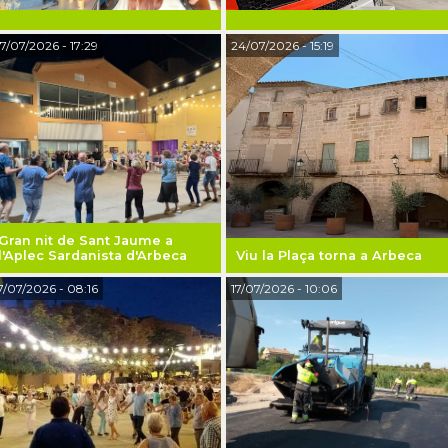
7/07/2026
- 17:29
24/07/2026
- 15:19
Gran nit de Sant Jaume a
l'Aplec Sardanista d'Arbeca
Viu la Plaça torna a Arbeca
7/07/2026
- 08:16
17/07/2026
- 10:06