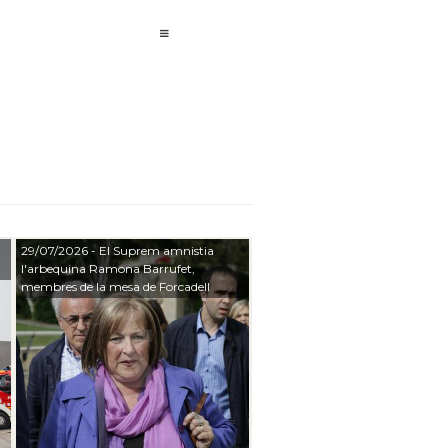
a
29/07/2026
- El Suprem amnistia
l'arbequina Ramona Barrufet,
membres de la mesa de Forcadell