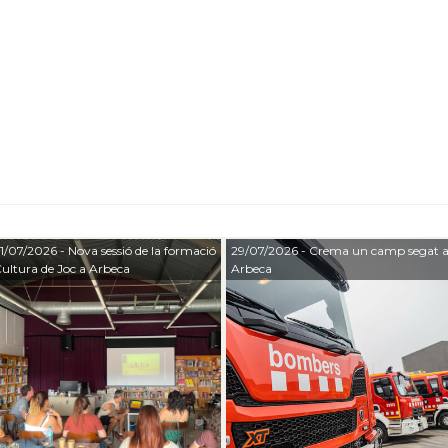
1/07/2026
- Nova sessió de la formació
29/07/2026
- Crema un camp segat 
ultura de Joc a Arbeca
Arbeca