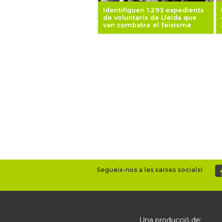
Identifiquen 1.293 expedients
de voluntaris de Lleida que
van combatre el feixisme
Segueix-nos a les xarxes socials!
Una producció de: