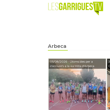
Arbeca
05/08/2026
- Últims dies per a
3
inscriure's a la 4a Milla d'Arbeca
C