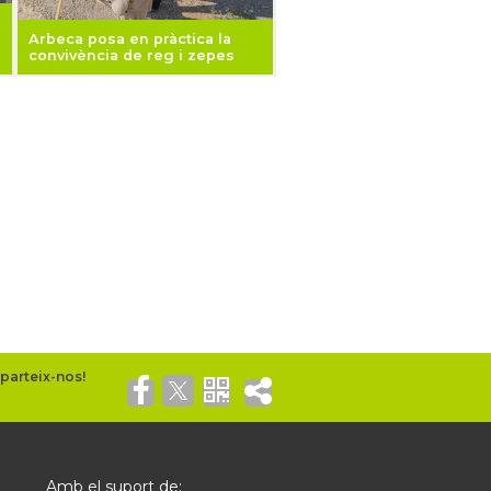
Arbeca posa en pràctica la
convivència de reg i zepes
Amb el suport de: