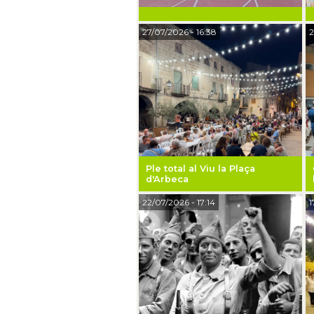
27/07/2026
- 16:38
2
Ple total al Viu la Plaça
d'Arbeca
22/07/2026
- 17:14
1