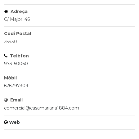
Adreça
C/ Major, 46
Codi Postal
25430
Telèfon
973150060
Mòbil
626797309
Email
comercial@casamariana1884.com
Web