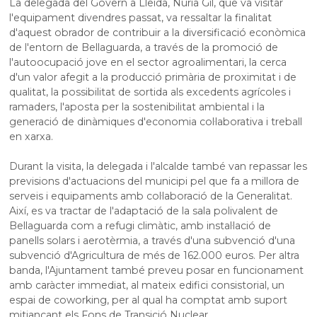
La delegada del Govern a Lleida, Núria Gil, que va visitar
l'equipament divendres passat, va ressaltar la finalitat
d'aquest obrador de contribuir a la diversificació econòmica
de l'entorn de Bellaguarda, a través de la promoció de
l'autoocupació jove en el sector agroalimentari, la cerca
d'un valor afegit a la producció primària de proximitat i de
qualitat, la possibilitat de sortida als excedents agrícoles i
ramaders, l'aposta per la sostenibilitat ambiental i la
generació de dinàmiques d'economia col·laborativa i treball
en xarxa.
Durant la visita, la delegada i l'alcalde també van repassar les
previsions d'actuacions del municipi pel que fa a millora de
serveis i equipaments amb col·laboració de la Generalitat.
Així, es va tractar de l'adaptació de la sala polivalent de
Bellaguarda com a refugi climàtic, amb instal·lació de
panells solars i aerotèrmia, a través d'una subvenció d'una
subvenció d'Agricultura de més de 162.000 euros. Per altra
banda, l'Ajuntament també preveu posar en funcionament
amb caràcter immediat, al mateix edifici consistorial, un
espai de
coworking
, per al qual ha comptat amb suport
mitjançant els Fons de Transició Nuclear.