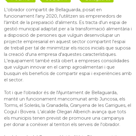
L'obrador compartit de Bellaguarda, posat en
funcionament l'any 2020, l'utilitzen sis emprenedors de
l'àmbit de la preparació d'aliments. Es tracta d'un espai de
gestió municipal adaptat per a la transformació alimentària i
a disposició de persones que vulguin desenvolupar un
projecte empresarial en aquest sector compartint l'espai
de treball per tal de minimitzar els riscos inicials que suposa
la creació d'una empresa d'aquestes característiques.
L'equipament també està obert a empreses consolidades
que vulguin innovar en el camp agroalimentari i que
busquin els beneficis de compartir espai i experiències amb
el sector.
Tot i que l'obrador és de l'Ajuntament de Bellaguarda,
manté un funcionament mancomunat amb Juncosa, els
Torms, el Soleràs, la Granadella, Granyena de les Garrigues, el
Cogul i Bovera. L'alcalde
Olegari
Alberich
avança que tots
els municipis tenen previst de promoure una campanya
per donar a conèixer al territori els serveis de l'obrador.