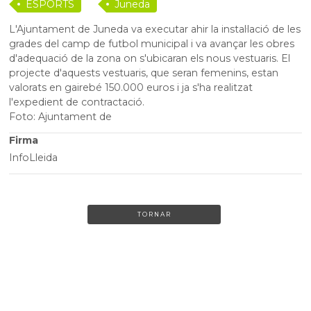
ESPORTS
Juneda
L'Ajuntament de Juneda va executar ahir la instal·lació de les
grades del camp de futbol municipal i va avançar les obres
d'adequació de la zona on s'ubicaran els nous vestuaris. El
projecte d'aquests vestuaris, que seran femenins, estan
valorats en gairebé 150.000 euros i ja s'ha realitzat
l'expedient de contractació.
Foto: Ajuntament de
Firma
InfoLleida
TORNAR