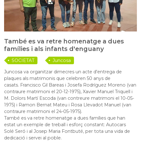
També es va retre homenatge a dues
famílies i als infants d'enguany
SOCIETAT
Juncosa
Juncosa va organitzar dimecres un acte d'entrega de
plaques als matrimonis que celebren 50 anys de
casats. Francisco Gil Bareas i Josefa Rodríguez Moreno (van
contraure matrimoni el 20-12-1975), Xavier Manuel Triquell i
M. Dolors Martí Escoda (van contreure matrimoni el 10-05-
1975) i Ramon Bernat Mateu i Rosa Llevadot Manuel (van
contraure matrimoni el 24-05-1975).
També es va retre homenatge a dues famílies que han
estat un exemple de treball i esforç constant: Autocars
Solé Seró i al Josep Maria Fontbuté, per tota una vida de
dedicació i servei al poble.