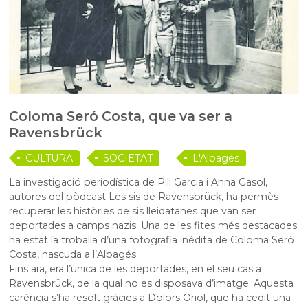
Coloma Seró Costa, que va ser a
Ravensbrück
CULTURA
SOCIETAT
L'Albagés
La investigació periodística de Pili Garcia i Anna Gasol,
autores del pòdcast Les sis de Ravensbrück, ha permès
recuperar les històries de sis lleidatanes que van ser
deportades a camps nazis. Una de les fites més destacades
ha estat la troballa d’una fotografia inèdita de Coloma Seró
Costa, nascuda a l’Albagés.
Fins ara, era l’única de les deportades, en el seu cas a
Ravensbrück, de la qual no es disposava d’imatge. Aquesta
carència s’ha resolt gràcies a Dolors Oriol, que ha cedit una