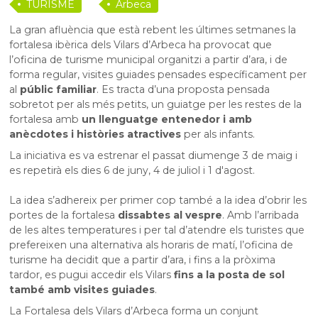
TURISME
Arbeca
La gran afluència que està rebent les últimes setmanes la
fortalesa ibèrica dels Vilars d’Arbeca ha provocat que
l’oficina de turisme municipal organitzi a partir d’ara, i de
forma regular, visites guiades pensades específicament per
al
públic familiar
. Es tracta d’una proposta pensada
sobretot per als més petits, un guiatge per les restes de la
fortalesa amb
un llenguatge entenedor i amb
anècdotes i històries atractives
per als infants.
La iniciativa es va estrenar el passat diumenge 3 de maig i
es repetirà els dies 6 de juny, 4 de juliol i 1 d'agost.
La idea s’adhereix per primer cop també a la idea d’obrir les
portes de la fortalesa
dissabtes al vespre
. Amb l’arribada
de les altes temperatures i per tal d’atendre els turistes que
prefereixen una alternativa als horaris de matí, l’oficina de
turisme ha decidit que a partir d’ara, i fins a la pròxima
tardor, es pugui accedir els Vilars
fins a la posta de
sol
també amb visites guiades
.
La
Fortalesa dels Vilars d’Arbeca
forma un conjunt