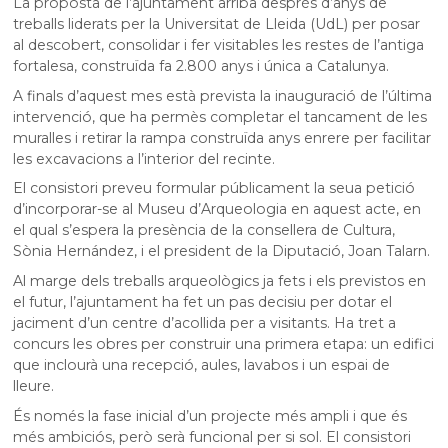
La proposta de l’ajuntament arriba després d’anys de
treballs liderats per la Universitat de Lleida (UdL) per posar
al descobert, consolidar i fer visitables les restes de l’antiga
fortalesa, construïda fa 2.800 anys i única a Catalunya.
A finals d’aquest mes està prevista la inauguració de l’última
intervenció, que ha permès completar el tancament de les
muralles i retirar la rampa construïda anys enrere per facilitar
les excavacions a l’interior del recinte.
El consistori preveu formular públicament la seua petició
d’incorporar-se al Museu d’Arqueologia en aquest acte, en
el qual s’espera la presència de la consellera de Cultura,
Sònia Hernández, i el president de la Diputació, Joan Talarn.
Al marge dels treballs arqueològics ja fets i els previstos en
el futur, l’ajuntament ha fet un pas decisiu per dotar el
jaciment d’un centre d’acollida per a visitants. Ha tret a
concurs les obres per construir una primera etapa: un edifici
que inclourà una recepció, aules, lavabos i un espai de
lleure.
És només la fase inicial d’un projecte més ampli i que és
més ambiciós, però serà funcional per si sol. El consistori