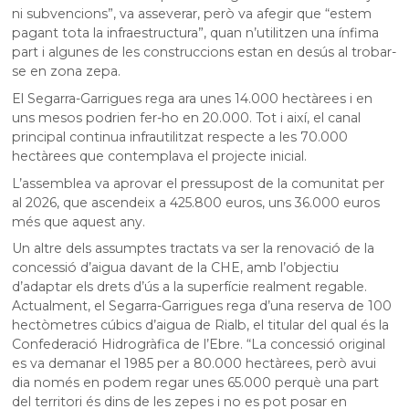
ni subvencions”, va asseverar, però va afegir que “estem
pagant tota la infraestructura”, quan n’utilitzen una ínfima
part i algunes de les construccions estan en desús al trobar-
se en zona zepa.
El Segarra-Garrigues rega ara unes 14.000 hectàrees i en
uns mesos podrien fer-ho en 20.000. Tot i així, el canal
principal continua infrautilitzat respecte a les 70.000
hectàrees que contemplava el projecte inicial.
L’assemblea va aprovar el pressupost de la comunitat per
al 2026, que ascendeix a 425.800 euros, uns 36.000 euros
més que aquest any.
Un altre dels assumptes tractats va ser la renovació de la
concessió d’aigua davant de la CHE, amb l’objectiu
d’adaptar els drets d’ús a la superfície realment regable.
Actualment, el Segarra-Garrigues rega d’una reserva de 100
hectòmetres cúbics d’aigua de Rialb, el titular del qual és la
Confederació Hidrogràfica de l’Ebre. “La concessió original
es va demanar el 1985 per a 80.000 hectàrees, però avui
dia només en podem regar unes 65.000 perquè una part
del territori és dins de les zepes i no es pot posar en