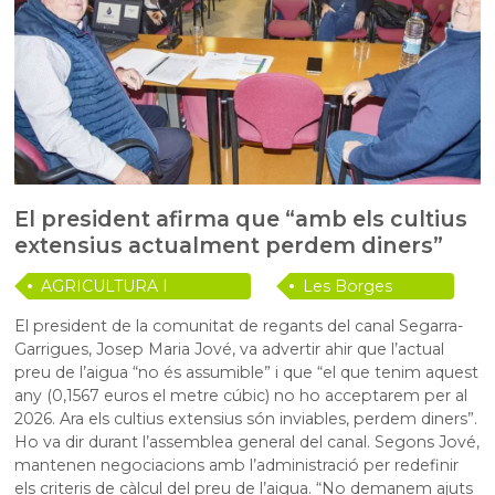
El president afirma que “amb els cultius
extensius actualment perdem diners”
AGRICULTURA I
Les Borges
RAMADERIA
Blanques
El president de la comunitat de regants del canal Segarra-
Garrigues, Josep Maria Jové, va advertir ahir que l’actual
preu de l’aigua “no és assumible” i que “el que tenim aquest
any (0,1567 euros el metre cúbic) no ho acceptarem per al
2026. Ara els cultius extensius són inviables, perdem diners”.
Ho va dir durant l’assemblea general del canal. Segons Jové,
mantenen negociacions amb l’administració per redefinir
els criteris de càlcul del preu de l’aigua. “No demanem ajuts