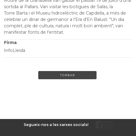
Roure de la Granadella van gaudir el passat 19 de juliol d'una
sortida al Pallars. Van visitar les botigues de Salàs, la
Torre
Barta
i el Museu hidroelèctric de
Capdella
, a més de
celebrar un dinar de germanor a l'Era d'En
Balust
. "Un dia
complet, ple de cultura, natura i molt bon ambient", van
manifestar fonts de l'entitat.
Firma
InfoLleida
TORNAR
Segueix-nos a les xarxes socials!