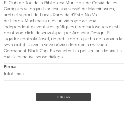
El Club de Joc de la Biblioteca Municipal de Cervià de les
Garrigues va organitzar ahir una sessió de
Machinarium
,
amb el suport de
Lucas
Ramada d'
Esto
No Va
de
Libros
.
Machinarium
és un videojoc aclamat
independent d'aventures gràfiques i trencaclosques d'estil
point-and-click, desenvolupat per Amanita
Design
. El
jugador controla
Josef
, un petit robot que ha de tornar a la
seva ciutat, salvar la seva
nòvia
i derrotar la malvada
Germandat Black Cap. Es caracteritza pel seu art dibuixat a
mà i la narrativa sense diàlegs.
Firma
InfoLleida
TORNAR