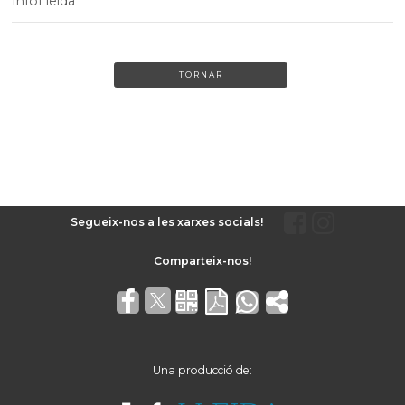
InfoLleida
TORNAR
Segueix-nos a les xarxes socials!
Una producció de: