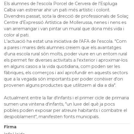
Els alumnes de l'escola Porcel de Cervera de l'Espluga
Calba van estrenar ahir un pati més artístic i colorit.
Divendres passat, sota la direcció de professionals de Solaç
Centre d'Expressió Artística de Mollerussa, nenes i nens es
van arremangar i van pintar un mural que dona més vida i
color al pati.
L'actuació ha estat una iniciativa de l'AFA de l'escola. "Com
a pares i mares dels alumnes creiem que els avantatges
d'una escola rural són molts, poder viure en un entorn rural
els permet fer diverses activitats a l'exterior i aproximar-los
en alguns casos a la vida quotidiana, com poden ser les
fàbriques, els comerços i així aprofundir en aquests sectors
que a la vegada són importants per poder conèixer d'on
provenen alguns productes que utilitzem al dia a dia".
Actualment entre la llar d'infants i el primer cicle de primaria
sumen una vintena d'infants, "un luxe del què ja pocs
pobles poden exposar per atreure habitants i combatre el
despoblament", manifesten fonts municipals.
Firma