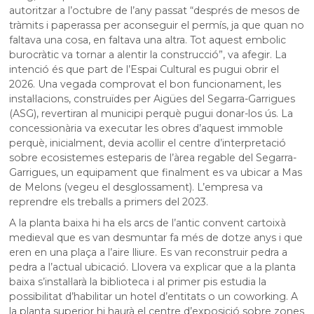
autoritzar a l’octubre de l’any passat “després de mesos de
tràmits i paperassa per aconseguir el permís, ja que quan no
faltava una cosa, en faltava una altra. Tot aquest embolic
burocràtic va tornar a alentir la construcció”, va afegir. La
intenció és que part de l’Espai Cultural es pugui obrir el
2026. Una vegada comprovat el bon funcionament, les
instal·lacions, construïdes per Aigües del Segarra-Garrigues
(ASG), revertiran al municipi perquè pugui donar-los ús. La
concessionària va executar les obres d’aquest immoble
perquè, inicialment, devia acollir el centre d’interpretació
sobre ecosistemes esteparis de l’àrea regable del Segarra-
Garrigues, un equipament que finalment es va ubicar a Mas
de Melons (vegeu el desglossament). L’empresa va
reprendre els treballs a primers del 2023.
A la planta baixa hi ha els arcs de l’antic convent cartoixà
medieval que es van desmuntar fa més de dotze anys i que
eren en una plaça a l’aire lliure. Es van reconstruir pedra a
pedra a l’actual ubicació. Llovera va explicar que a la planta
baixa s’instal·larà la biblioteca i al primer pis estudia la
possibilitat d’habilitar un hotel d’entitats o un coworking. A
la planta superior hi haurà el centre d’exposició sobre zones