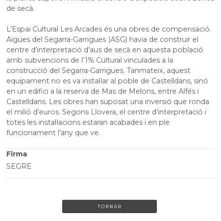
de secà.
L’Espai Cultural Les Arcades és una obres de compensació.
Aigües del Segarra-Garrigues (ASG) havia de construir el
centre d’interpretació d’aus de secà en aquesta població
amb subvencions de l’1% Cultural vinculades a la
construcció del Segarra-Garrigues. Tanmateix, aquest
equipament no es va instal·lar al poble de Castelldans, sinó
en un edifici a la reserva de Mas de Melons, entre Alfés i
Castelldans. Les obres han suposat una inversió que ronda
el milió d’euros. Segons Llovera, el centre d’interpretació i
totes les instal·lacions estaran acabades i en ple
funcionament l’any que ve.
Firma
SEGRE
TORNAR