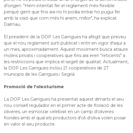
d'origen. "Hem intentat fer el reglament més flexible
perquè gent que fins ara no hi podia entrar ho pugui fer
amb la visió que com més hi anem, millor", ha explicat
Dalmau.
El president de la DOP
Les
Garrigues ha afegit que preveu
que el nou reglament surti publicat i entri en vigor d'aquí a
un mes, aproximadament. Aquest moviment busca atraure
molins privats i cooperatives que fins ara eren "reticents" a
les restriccions que implica el segell de qualitat. Actualment,
la DOP
Les
Garrigues inclou 21 cooperatives de 27
municipis de les Garrigues i Segrià.
Promoció de l'
oleoturisme
La DOP
Les
Garrigues ha presentat aquest dimarts el seu
nou consell regulador en el primer acte de floració de les
oliveres, un esmorzar celebrat en un camp d'oliveres
florides amb el qual els productors d'oli d'oliva volen
posar
en valor
el seu producte.