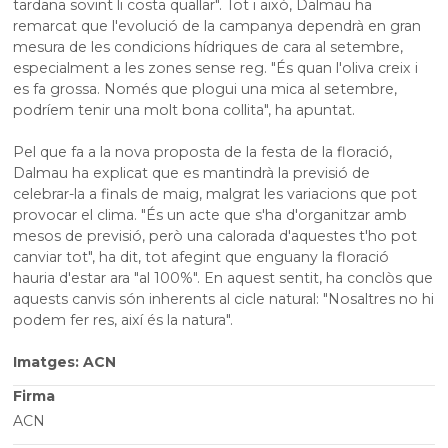
tardana sovint li costa quallar". Tot i això, Dalmau ha
remarcat que l'evolució de la campanya dependrà
en gran
mesura
de les condicions hídriques de cara al setembre,
especialment a les zones sense reg. "És quan l'oliva creix i
es fa grossa. Només que plogui una mica al setembre,
podríem tenir una molt bona collita", ha apuntat.
Pel que fa a la nova proposta de la festa de la floració,
Dalmau ha explicat que es mantindrà la previsió de
celebrar-la a finals de maig, malgrat les variacions que pot
provocar el clima. "És un acte que s'ha d'organitzar amb
mesos de previsió, però una calorada d'aquestes t'ho pot
canviar tot", ha dit, tot afegint que enguany la floració
hauria d'estar ara "al 100%". En aquest sentit, ha conclòs que
aquests canvis són inherents al cicle natural: "Nosaltres no hi
podem fer res, així és la natura".
Imatges: ACN
Firma
ACN