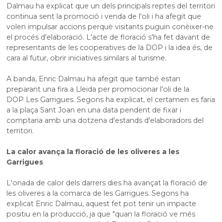
Dalmau ha explicat que un dels principals reptes del territori
continua sent la promoció i venda de l'oli i ha afegit que
volen impulsar accions perquè visitants puguin conèixer-ne
el procés d'elaboració. L'acte de floració s'ha fet davant de
representants de les cooperatives de la DOP i la idea és, de
cara al futur, obrir iniciatives similars al turisme.
A banda, Enric Dalmau ha afegit que també estan
preparant una fira a Lleida per promocionar l'oli de la
DOP
Les
Garrigues. Segons ha explicat, el certamen es faria
a la plaça Sant Joan en una data pendent de fixar i
comptaria amb una dotzena d'estands d'elaboradors del
territori.
La calor avança la floració de les oliveres a les
Garrigues
L'onada de calor dels darrers dies ha avançat la floració de
les oliveres a la comarca de les Garrigues. Segons ha
explicat Enric Dalmau, aquest fet pot tenir un impacte
positiu en la producció, ja que "quan la floració ve més