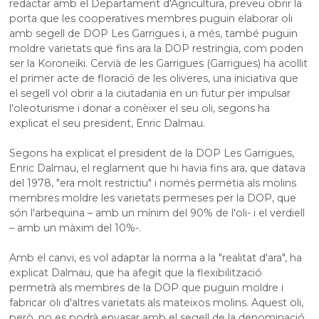
redactar amb el Departament d'Agricultura, preveu obrir la
porta que les cooperatives membres puguin elaborar oli
amb segell de DOP
Les
Garrigues i, a més, també puguin
moldre varietats que fins ara la DOP restringia, com poden
ser la
Koroneiki
. Cervià de les Garrigues (Garrigues) ha acollit
el primer acte de floració de les oliveres, una iniciativa que
el segell vol obrir a la ciutadania en un futur per impulsar
l'
oleoturisme
i donar a conèixer el seu oli, segons ha
explicat el seu president, Enric Dalmau.
Segons ha explicat el president de la DOP
Les
Garrigues,
Enric Dalmau, el reglament que hi havia fins ara, que datava
del 1978, "era molt restrictiu" i només permetia als molins
membres moldre les varietats permeses per la DOP, que
són l'arbequina – amb un mínim del 90% de l'oli- i el verdiell
– amb un màxim del 10%-.
Amb el canvi, es vol adaptar la norma a la "realitat d'ara", ha
explicat Dalmau, que ha afegit que la flexibilització
permetrà als membres de la DOP que puguin moldre i
fabricar oli d'altres varietats als mateixos molins. Aquest oli,
però, no es podrà envasar amb el segell de la denominació