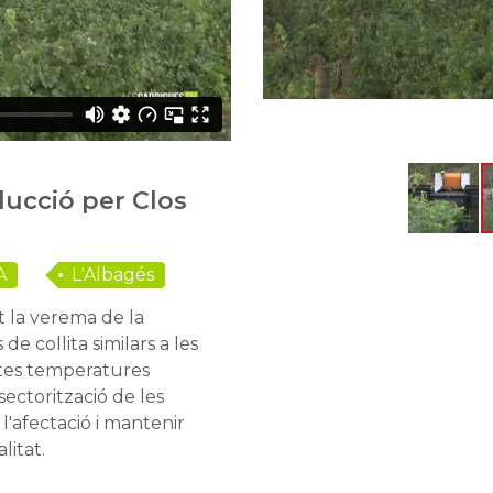
ducció per Clos
A
L'Albagés
t la verema de la
 collita similars a les
altes temperatures
a sectorització de les
l'afectació i mantenir
litat.