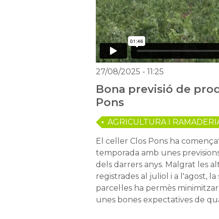
27/08/2025
- 11:25
Bona previsió de pro
Pons
AGRICULTURA I RAMADERI
El celler Clos Pons ha comença
temporada amb unes previsions de
dels darrers anys. Malgrat les 
registrades al juliol i a l'agost, l
parcel·les ha permès minimitzar 
unes bones expectatives de qua