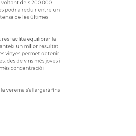
l voltant dels 200.000
 es podria reduir entre un
ntensa de les últimes
s facilita equilibrar la
anteix un millor resultat
 les vinyes permet obtenir
 des de vins més joves i
 més concentració i
 la verema s'allargarà fins