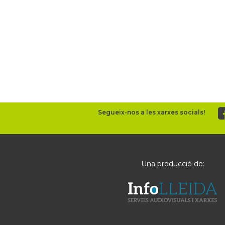
Segueix-nos a les xarxes socials!
Una producció de: