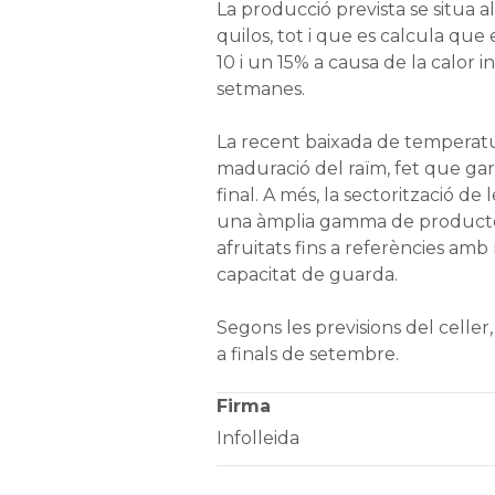
La producció prevista se situa a
quilos, tot i que es calcula que
10 i un 15% a causa de la calor i
setmanes.
La recent baixada de temperature
maduració del raïm, fet que gar
final. A més, la sectorització de
una àmplia gamma de productes,
afruitats fins a referències amb
capacitat de guarda.
Segons les previsions del celler,
a finals de setembre.
Firma
Infolleida