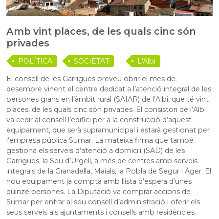
Amb vint places, de les quals cinc són
privades
POLÍTICA
SOCIETAT
L'Albi
El consell de les Garrigues preveu obrir el mes de
desembre vinent el centre dedicat a l’atenció integral de les
persones grans en l’àmbit rural (SAIAR) de l’Albi, que té vint
places, de les quals cinc són privades. El consistori de l’Albi
va cedir al consell l’edifici per a la construcció d’aquest
equipament, que serà supramunicipal i estarà gestionat per
l’empresa pública Sumar. La mateixa firma que també
gestiona els serveis d’atenció a domicili (SAD) de les
Garrigues, la Seu d’Urgell, a més de centres amb serveis
integrals de la Granadella, Maials, la Pobla de Segur i Àger. El
nou equipament ja compta amb llista d’espera d’unes
quinze persones. La Diputació va comprar accions de
Sumar per entrar al seu consell d’administració i oferir els
seus serveis als ajuntaments i consells amb residències.