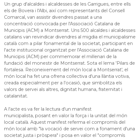
Un grup d'alcaldes i alcaldesses de les Garrigues, entre ells
els de Bovera i l'Albi, així com representants del Consell
Comarcal, van assistir divendres passat a una
concentració convocada per l'Associació Catalana de
Municipis (
ACM
) a Montserrat. Uns 500 alcaldes i alcaldesses
catalans van reivindicar divendres al migdia el municipalisme
català com a pilar fonamental de la societat, participant en
l'acte institucional organitzat per l'Associació Catalana de
Municipis (
ACM
) per commemorar el mil·lenari de la
fundació del monestir de Montserrat. Sota el lema 'Pilars de
fortalesa. Reconeixement del món local a Montserrat', el
món local ha fet una ofrena col·lectiva d'una llàntia votiva,
creada especialment per a l'ocasió, que simbolitza els
valors de servei als altres, dignitat humana, fraternitat i
catalanitat.
A l'acte es va fer la lectura d'un manifest
municipalista,
posant en valor
la força i la unitat del món
local català. Aquest manifest referma el compromís del
món local amb "la vocació de servei com a fonament d'una
societat justa i pròspera" i
posa en valor
el "compromís