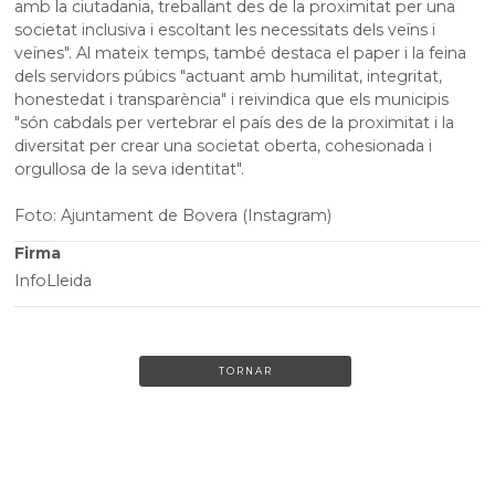
amb la ciutadania, treballant des de la proximitat per una
societat inclusiva i escoltant les necessitats dels veïns i
veïnes". Al mateix temps, també destaca el paper i la feina
dels servidors
púbics
"actuant amb humilitat, integritat,
honestedat i transparència" i reivindica que els municipis
"són cabdals per vertebrar el país des de la proximitat i la
diversitat per crear una societat oberta, cohesionada i
orgullosa de la seva identitat".
Foto: Ajuntament de Bovera (Instagram)
Firma
InfoLleida
TORNAR